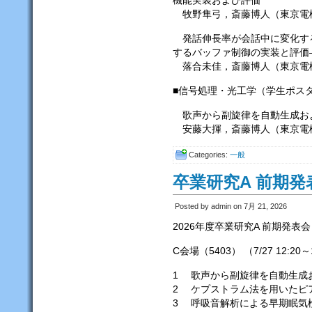
機能実装および評価
牧野隼弓，斎藤博人（東京電
発話伸長率が会話中に変化する
するバッファ制御の実装と評価
落合未佳，斎藤博人（東京電
■信号処理・光工学（学生ポス
歌声から副旋律を自動生成お
安藤大揮，斎藤博人（東京電
Categories:
一般
卒業研究A 前期発
Posted by admin on 7月 21, 2026
2026年度卒業研究A 前期発表会
C会場（5403） （7/27 12:20～
1 歌声から副旋律を自動生成
2 ケプストラム法を用いたピ
3 呼吸音解析による早期眠気